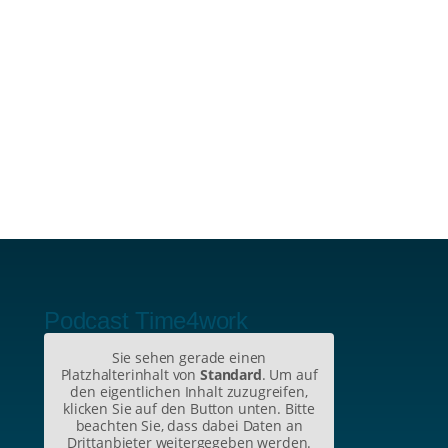
Podcast Time4work
Sie sehen gerade einen
Platzhalterinhalt von
Standard
. Um auf
den eigentlichen Inhalt zuzugreifen,
klicken Sie auf den Button unten. Bitte
beachten Sie, dass dabei Daten an
Drittanbieter weitergegeben werden.