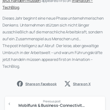
jetzt handeln müssen
appeared first on
In4mation –
TechBlog
.
Dieses Jahr beginnt eine neue Phase unternehmerischen
Denkens. Unternehmen stützen sich nicht länger
ausschließlich auf die menschliche Arbeitskraft, sondern
auf ein Zusammenspiel aus Menschen und…
The post Intelligenz auf Abruf: Der leise, aber gewaltige
Umbruch in der Arbeitswelt – und warum Führungskräfte
jetzt handeln müssen appeared first on In4mation –
TechBlog.
Share on Facebook
Share on X
Previous post
Mobilfunk & Business-Connectivity mit T4M und Vodafone: Ihre mobile Workforce europaweit