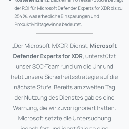
Kosteneffizienz:
Laut einer Forrester-Studie beträgt
der ROI für Microsoft Defender Experts for XDR bis zu
254 %, was erhebliche Einsparungen und
Produktivitätsgewinne bedeutet.
„Der Microsoft-MXDR-Dienst,
Microsoft
Defender Experts for XDR
, unterstützt
unser SOC-Team rund um die Uhr und
hebt unsere Sicherheitsstrategie auf die
nächste Stufe. Bereits am zweiten Tag
der Nutzung des Dienstes gab es eine
Warnung, die wir zuvor ignoriert hatten.
Microsoft setzte die Untersuchung
jedoch fort und identifizierte eine