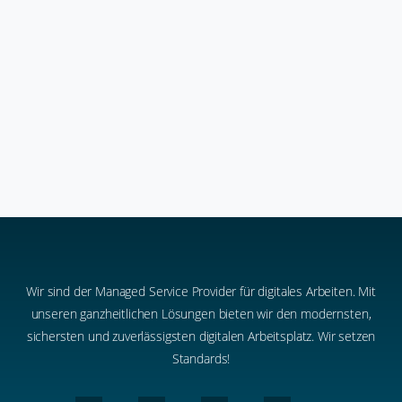
Allgemein
Copilot 2025: Ein Rückblick
16. Januar 2026
Wir sind der Managed Service Provider für digitales Arbeiten. Mit
unseren ganzheitlichen Lösungen bieten wir den modernsten,
sichersten und zuverlässigsten digitalen Arbeitsplatz. Wir setzen
Standards!