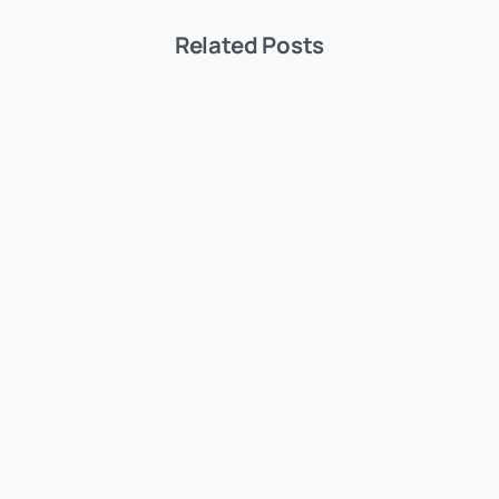
Related Posts
Allgemein
Secure Boot Zertifikatstausch 2026
20. März 2026