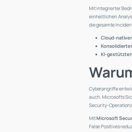
Mit integrierter Bed
einheitlichen Analy
die gesamte Inciden
Cloud-nativer
Konsolidierte
KI-gestützte
Warum
Cyberangriffe entwi
auch. Microsofts Si
Security-Operations
Mit
Microsoft Secur
False Positives redu