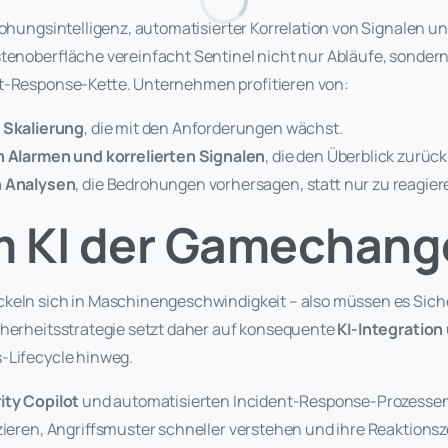
rohungsintelligenz, automatisierter Korrelation von Signalen un
stenoberfläche vereinfacht Sentinel nicht nur Abläufe, sonder
t-Response-Kette. Unternehmen profitieren von:
 Skalierung
, die mit den Anforderungen wächst.
n Alarmen und korrelierten Signalen
, die den Überblick zurüc
n Analysen
, die Bedrohungen vorhersagen, statt nur zu reagier
 KI der Gamechange
ckeln sich in Maschinengeschwindigkeit – also müssen es Sic
cherheitsstrategie setzt daher auf konsequente
KI-Integration
-Lifecycle hinweg.
ity Copilot
und automatisierten Incident-Response-Prozess
zieren, Angriffsmuster schneller verstehen und ihre Reaktionsz