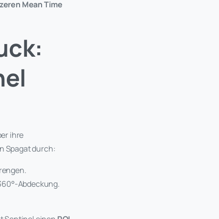
rzeren Mean Time
uck:
nel
er ihre
en Spagat durch:
prengen.
e 360°-Abdeckung.
t Sentinel einen
ROI