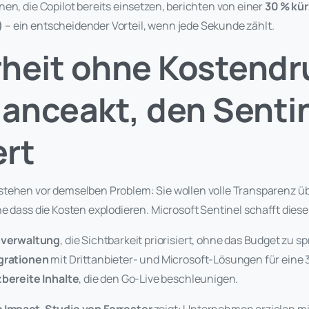
en, die Copilot bereits einsetzen, berichten von einer
30
% k
ü
)
– ein entscheidender Vorteil, wenn jede Sekunde zählt.
heit ohne Kostendr
lanceakt, den Senti
ert
tehen vor demselben Problem: Sie wollen volle Transparenz üb
e dass die Kosten explodieren. Microsoft Sentinel schafft dies
nverwaltung
, die Sichtbarkeit priorisiert, ohne das Budget zu s
grationen
mit Drittanbieter- und Microsoft-Lösungen für ein
zbereite Inhalte
, die den Go-Live beschleunigen.
 Impact-Studie von Forrester
zeigt: Unternehmen erzielen mi