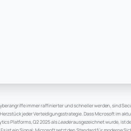
r Cyberangriffe immer raffinierter und schneller werden, sind Se
erzstück jeder Verteidigungsstrategie. Dass Microsoft im aktu
ytics Platforms, Q2 2025 als
Leader
ausgezeichnet wurde, ist d
Es ist ein Signal: Microsoft setzt den Standard für moderne Si