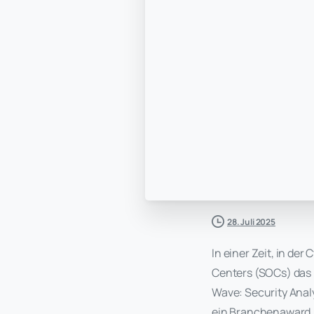
28. Juli 2025
In einer Zeit, in de
Centers (SOCs) das H
Wave: Security Anal
ein Branchenaward. 