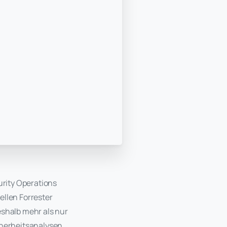
curity Operations
ellen Forrester
eshalb mehr als nur
cherheitsanalysen