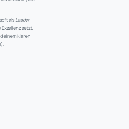
oft als
Leader
Exzellenz setzt,
nd einem klaren
).