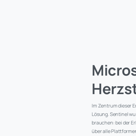
Micros
Herzs
Im Zentrum dieser E
Lösung. Sentinel wu
brauchen: bei der E
über alle Plattforme