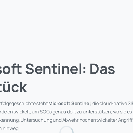
oft Sentinel: Das
tück
rfolgsgeschichte steht
Microsoft Sentinel
, die cloud-native 
rde entwickelt, um SOCs genau dort zu unterstützen, wo sie e
rkennung, Untersuchung und Abwehr hochentwickelter Angriffe
n hinweg.