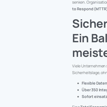
senken. Organisation
to Respond (MTTR
Sicher
Ein Ba
meist
Viele Unternehmen s
Sicherheitslage, ohn
Flexible Date
Über 350 Inte
Sofort einsat
Eine
Total Economic