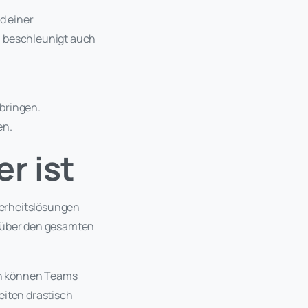
d einer
n beschleunigt auch
kbringen.
en.
r ist
herheitslösungen
über den gesamten
en können Teams
eiten drastisch