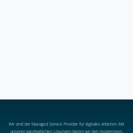
Allgemein
Copilot 2025: Ein Rückblick
16. Januar 2026
Wir sind der Managed Service Provider für digitales Arbeiten. Mit
unseren ganzheitlichen Lösungen bieten wir den modernsten,