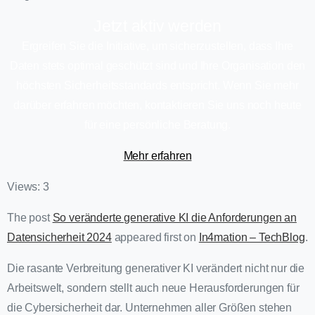
Jetzt aktiv werden
Ergreifen Sie die Initiative, um sicherzustellen, dass Ihre
Daten stets optimal geschützt sind und Ihre Organisation den
höchsten Sicherheitsstandards entspricht. Wenn Sie mehr
darüber erfahren möchten, kontaktieren Sie uns noch heute
für eine persönliche Beratung.
Mehr erfahren
Views: 3
The post
So veränderte generative KI die Anforderungen an
Datensicherheit 2024
appeared first on
In4mation – TechBlog
.
Die rasante Verbreitung generativer KI verändert nicht nur die
Arbeitswelt, sondern stellt auch neue Herausforderungen für
die Cybersicherheit dar. Unternehmen aller Größen stehen