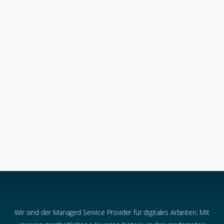
Allgemein
Copilot 2025: Ein Rückblick
16. Januar 2026
Wir sind der Managed Service Provider für digitales Arbeiten. Mit