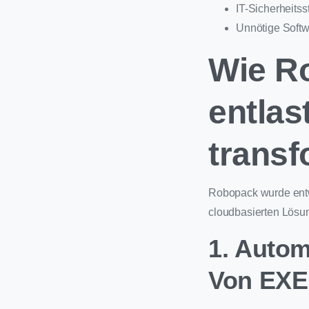
IT-Sicherheits
Unnötige Softw
Wie R
entla
transf
Robopack wurde entwi
cloudbasierten Lösu
1. Autom
Von EXE