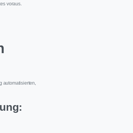
es voraus.
n
 automatisierten,
rung: