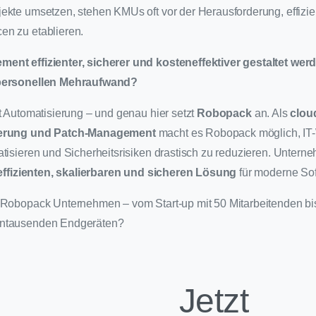
ekte umsetzen, stehen KMUs oft vor der Herausforderung, effizie
en zu etablieren.
ent effizienter, sicherer und kosteneffektiver gestaltet we
 personellen Mehraufwand?
st Automatisierung – und genau hier setzt
Robopack
an. Als
clou
tierung und Patch-Management
macht es Robopack möglich, IT
atisieren und Sicherheitsrisiken drastisch zu reduzieren. Unter
effizienten, skalierbaren und sicheren Lösung
für moderne Sof
 Robopack Unternehmen – vom Start-up mit 50 Mitarbeitenden bi
hntausenden Endgeräten?
Jetzt