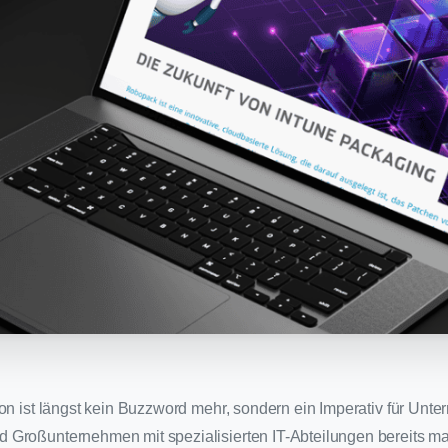
ion ist längst kein Buzzword mehr, sondern ein Imperativ für Unt
 Großunternehmen mit spezialisierten IT-Abteilungen bereits m