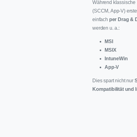
Während klassische I
(SCCM, App-V) erste
einfach
per Drag & 
werden u. a.:
MSI
MSIX
IntuneWin
App-V
Dies spart nicht nur
S
Kompatibilität und I