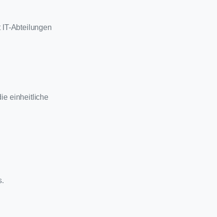
t IT-Abteilungen
e einheitliche
s.