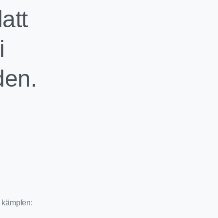
att
i
den.
 kämpfen: