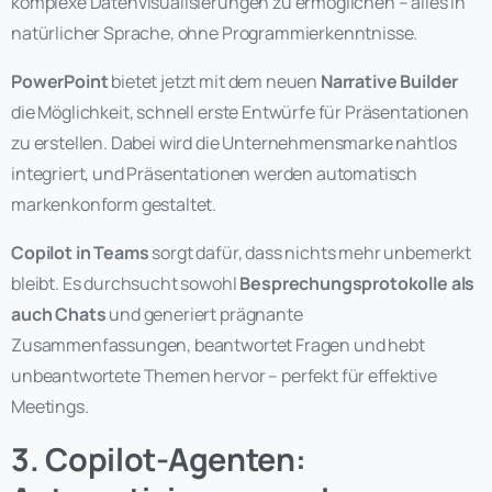
komplexe Datenvisualisierungen zu ermöglichen – alles in
natürlicher Sprache, ohne Programmierkenntnisse.
PowerPoint
bietet jetzt mit dem neuen
Narrative Builder
die Möglichkeit, schnell erste Entwürfe für Präsentationen
zu erstellen. Dabei wird die Unternehmensmarke nahtlos
integriert, und Präsentationen werden automatisch
markenkonform gestaltet.
Copilot in Teams
sorgt dafür, dass nichts mehr unbemerkt
bleibt. Es durchsucht sowohl
Besprechungsprotokolle als
auch Chats
und generiert prägnante
Zusammenfassungen, beantwortet Fragen und hebt
unbeantwortete Themen hervor – perfekt für effektive
Meetings.
3. Copilot-Agenten: