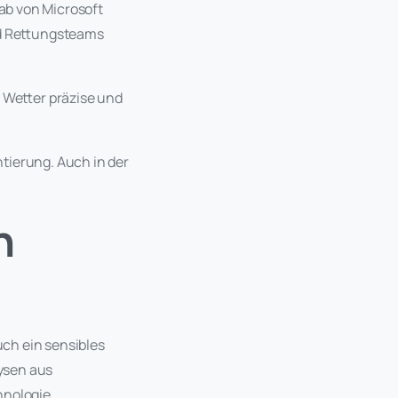
Lab von Microsoft
nd Rettungsteams
s Wetter präzise und
ntierung. Auch in der
n
ch ein sensibles
ysen aus
hnologie.