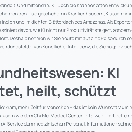
 wandelt. Und mittendrin: KI. Doch die spannendsten Entwicklu
echenzentren – sie geschehen in Krankenhäusern, Klassenzim
n Indien und im dichten Blätterdach des Amazonas. Als Experte
sziniert davon, wie KI nicht nur Produktivität steigert, sondern
öst. Deshalb nehmen wir Sie heute mit auf eine Reise durch s
ndungsfelder von Künstlicher Intelligenz, die Sie so ganz sic
undheitswesen: KI
tet, heilt, schützt
pierkram, mehr Zeit für Menschen – das ist kein Wunschtraum 
äusern wie dem Chi Mei Medical Center in Taiwan. Dort helfen 
nAI Service dem medizinischen Personal, Informationen schnell