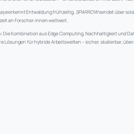
aya
erkennt Entwaldung frühzeitig,
SPARROW
sendet über sol
zeit an Forscher:innen weltweit.
:
Die Kombination aus Edge Computing, Nachhaltigkeit und Dat
re Lösungen für hybride Arbeitswelten – sicher, skalierbar, übera