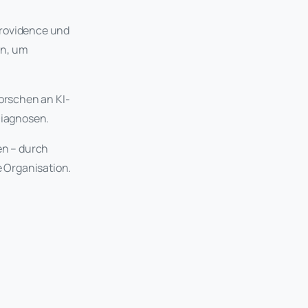
Providence und
en, um
forschen an KI-
Diagnosen.
en – durch
e Organisation.