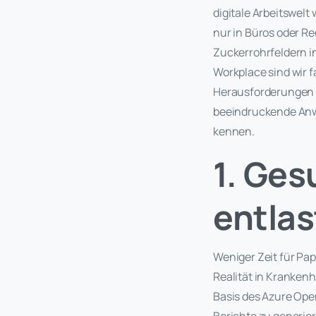
digitale Arbeitswelt
nur in Büros oder R
Zuckerrohrfeldern i
Workplace sind wir fa
Herausforderungen l
beeindruckende Anwe
kennen.
1. Ges
entlas
Weniger Zeit für Pa
Realität in Krankenh
Basis des Azure Ope