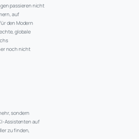
ngen passieren nicht
mern, auf
 für den Modern
 echte, globale
echs
her noch nicht
mehr, sondern
KI-Assistenten auf
er zu finden,