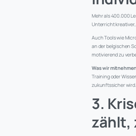
Mehr als 400.000 Le
Unterricht kreativer
Auch Tools wie Micr
an der belgischen S
motivierend zu verb
Was wir mitnehmen
Training oder Wisse
zukunftssicher wird
3. Kri
zählt, 