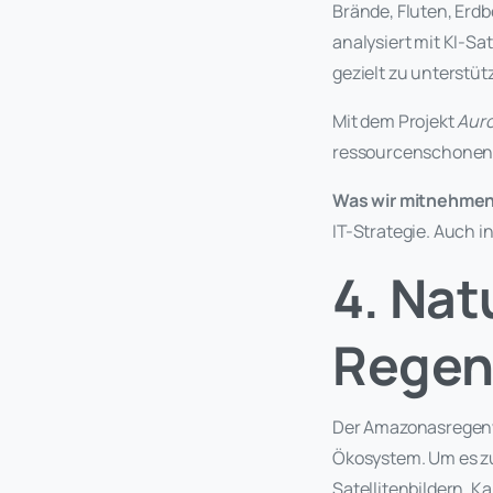
Brände, Fluten, Erdb
analysiert mit KI-S
gezielt zu unterstüt
Mit dem Projekt
Aur
ressourcenschonend
Was wir mitnehmen
IT-Strategie. Auch 
4. Nat
Regen
Der Amazonasregenwa
Ökosystem. Um es zu
Satellitenbildern, 