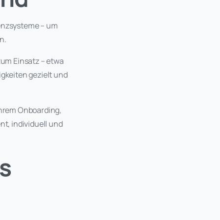
tenzsysteme – um
n.
um Einsatz – etwa
igkeiten gezielt und
Ihrem Onboarding,
t, individuell und
s