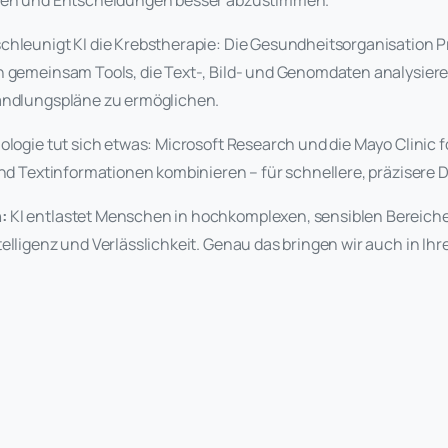
eren und Entscheidungen besser abzustimmen.
chleunigt KI die Krebstherapie: Die Gesundheitsorganisation 
n gemeinsam Tools, die Text-, Bild- und Genomdaten analysier
andlungspläne zu ermöglichen.
ologie tut sich etwas: Microsoft Research und die Mayo Clinic 
und Textinformationen kombinieren – für schnellere, präzisere 
:
KI entlastet Menschen in hochkomplexen, sensiblen Bereich
elligenz und Verlässlichkeit. Genau das bringen wir auch in Ihr