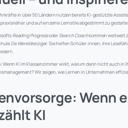
hrkräfte in über 50 Ländern nutzen bereits KI-gestützte Assis
, praxisnäher und auf einzelne Lernstile abgestimmt zu gestalte
osofts
Reading Progress
oder
Search Coach
kommen weltweit z
chule
De Wereldreiziger
. Sie helfen Schüler:innen, ihre Lesefäh
essern.
:
Wenn KI im Klassenzimmer wirkt, warum dann nicht auch in 
nsmanagement? Wir zeigen, wie Lernen in Unternehmen effizien
.
senvorsorge: Wenn e
zählt KI