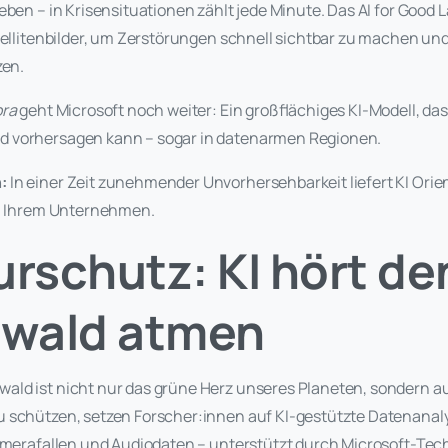
eben – in Krisensituationen zählt jede Minute. Das AI for Good 
atellitenbilder, um Zerstörungen schnell sichtbar zu machen u
zen.
ora
geht Microsoft noch weiter: Ein großflächiges KI-Modell, da
 vorhersagen kann – sogar in datenarmen Regionen.
:
In einer Zeit zunehmender Unvorhersehbarkeit liefert KI Orie
in Ihrem Unternehmen.
urschutz: KI hört de
wald atmen
ld ist nicht nur das grüne Herz unseres Planeten, sondern au
 schützen, setzen Forscher:innen auf KI-gestützte Datenanal
Kamerafallen und Audiodaten – unterstützt durch Microsoft-Tec