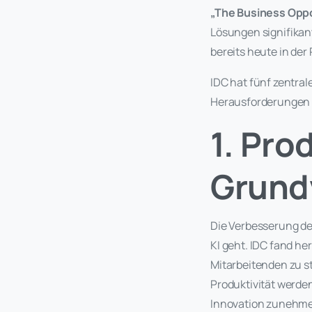
„The Business Oppo
Lösungen signifikan
bereits heute in der 
IDC hat fünf zentral
Herausforderungen
1. Pro
Grund
Die Verbesserung de
KI geht. IDC fand he
Mitarbeitenden zu st
Produktivität werd
Innovation zunehmen