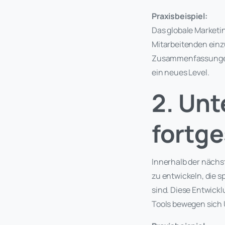
Praxisbeispiel:
Das globale Marke
Mitarbeitenden einz
Zusammenfassungen e
ein neues Level.
2. Un
fortge
Innerhalb der näch
zu entwickeln, die 
sind. Diese Entwickl
Tools bewegen sich 