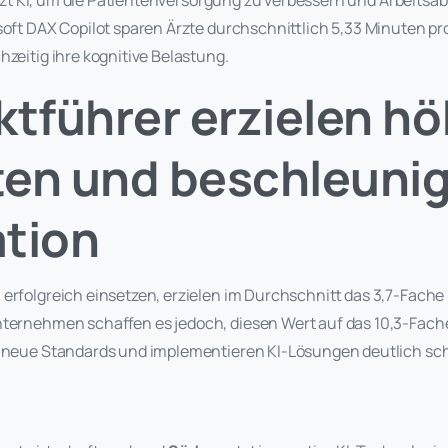
t KI, um die Patientenversorgung zu verbessern und Arbeitsabl
osoft DAX Copilot sparen Ärzte durchschnittlich 5,33 Minuten 
hzeitig ihre kognitive Belastung.
ktführer erzielen h
ten und beschleuni
ation
erfolgreich einsetzen, erzielen im Durchschnitt das 3,7-Fache
nternehmen schaffen es jedoch, diesen Wert auf das 10,3-Fache
n neue Standards und implementieren KI-Lösungen deutlich schn