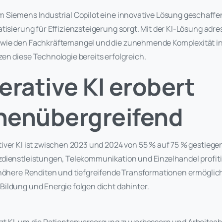
 Siemens Industrial Copilot eine innovative Lösung geschaffen,
tisierung für Effizienzsteigerung sorgt. Mit der KI-Lösung adr
wie den Fachkräftemangel und die zunehmende Komplexität in 
en diese Technologie bereits erfolgreich.
erative KI erobert
henübergreifend
iver KI ist zwischen 2023 und 2024 von 55 % auf 75 % gestiege
dienstleistungen, Telekommunikation und Einzelhandel profiti
 höhere Renditen und tiefgreifende Transformationen ermöglich
ildung und Energie folgen dicht dahinter.