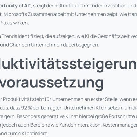
rtunity of AI“
, steigt der ROI mit zunehmender Investition und 
t. Microsofts Zusammenarbeit mit Unternehmen zeigt, wie tra
Praxis wirken.
e Trends identifiziert, die aufzeigen, wie KI die Geschäftswelt 
 und Chancen Unternehmen dabei begegnen.
duktivitätssteigerun
voraussetzung
r Produktivität steht für Unternehmen an erster Stelle, wenn e
raus, dass 92 % der befragten Unternehmen KI einsetzen, um die
eigern. Besonders generative KI hat hierbei große Fortschritte 
en jedoch auch Bereiche wie Kundeninteraktion, Kostenmanag
d durch KI optimiert.