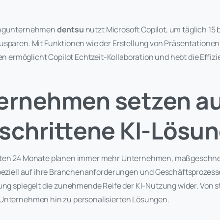
tingunternehmen
dentsu
nutzt Microsoft Copilot, um täglich 15 
usparen. Mit Funktionen wie der Erstellung von Präsentatione
rmöglicht Copilot Echtzeit-Kollaboration und hebt die Effizi
ternehmen setzen a
schrittene KI-Lösu
sten 24 Monate planen immer mehr Unternehmen, maßgeschne
speziell auf ihre Branchenanforderungen und Geschäftsprozes
ung spiegelt die zunehmende Reife der KI-Nutzung wider. Von s
Unternehmen hin zu personalisierten Lösungen.