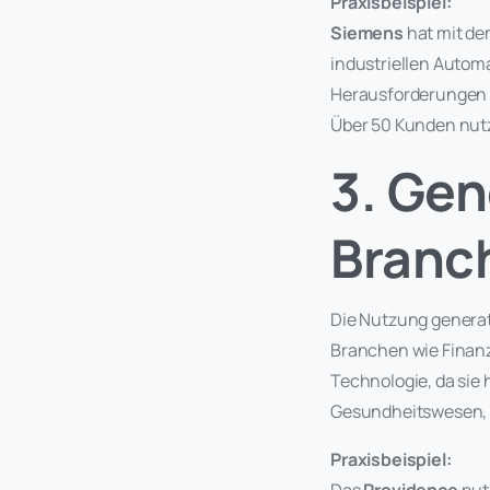
Praxisbeispiel:
Siemens
hat mit dem
industriellen Automa
Herausforderungen 
Über 50 Kunden nutz
3. Gen
Branc
Die Nutzung generat
Branchen wie Finanz
Technologie, da sie
Gesundheitswesen, B
Praxisbeispiel: