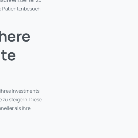
äufe effizienter zu
pro Patientenbesuch
öhere
gte
 ihres Investments
 zu steigern. Diese
eller als ihre