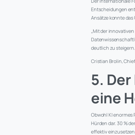
Der internationale 
Entscheidungen entl
Ansätze konnte das 
„Mit der innovative
Datenwissenschaftle
deutlich zu steigern.
Cristian Brolin, Chief
5. Der
eine 
Obwohl KI enormes Po
Hürden dar. 30 % de
effektiv einzusetze