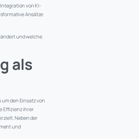
Integration von KI-
nsformative Ansätze
verändert und welche
g als
s um den Einsatz von
 Effizienz ihrer
erzielt. Neben der
ement und