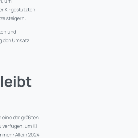
n, um
er KI-gestützten
ze steigern.
ten und
ig den Umsatz
leibt
n eine der größten
 verfügen, um KI
mmen: Allein 2024