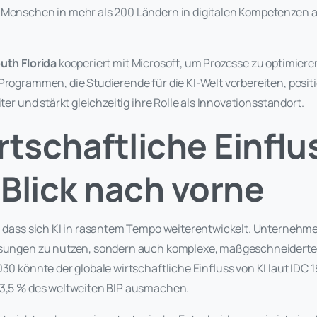
 Menschen in mehr als 200 Ländern in digitalen Kompetenzen a
uth Florida
kooperiert mit Microsoft, um Prozesse zu optimiere
Programmen, die Studierende für die KI-Welt vorbereiten, positi
iter und stärkt gleichzeitig ihre Rolle als Innovationsstandort.
rtschaftliche Einflu
n Blick nach vorne
t, dass sich KI in rasantem Tempo weiterentwickelt. Unternehm
ösungen zu nutzen, sondern auch komplexe, maßgeschneiderte 
030 könnte der globale wirtschaftliche Einfluss von KI laut IDC 1
 3,5 % des weltweiten BIP ausmachen.