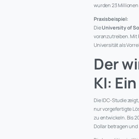
wurden 23 Millionen
Praxisbeispiel:
Die
University of So
voranzutreiben. Mit 
Universität als Vorre
Der wi
KI: Ei
Die IDC-Studie zeig
nur vorgefertigte L
zu entwickeln. Bis 2
Dollar betragen und