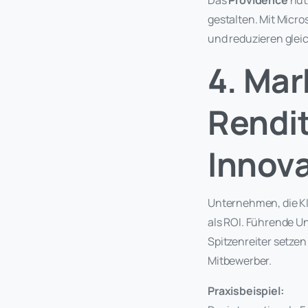
Das
Providence
nutz
gestalten. Mit Micr
und reduzieren gleic
4. Mar
Rendi
Innov
Unternehmen, die KI 
als ROI. Führende U
Spitzenreiter setze
Mitbewerber.
Praxisbeispiel: