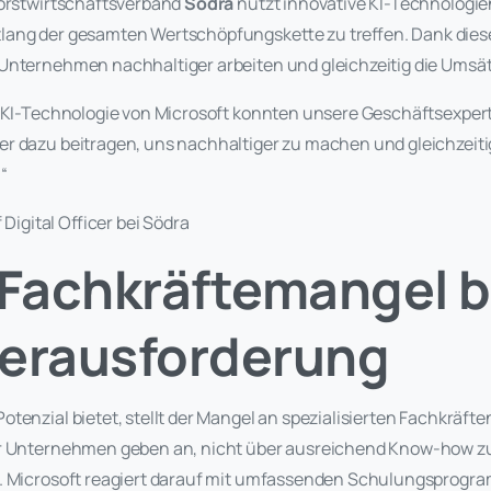
Forstwirtschaftsverband
Södra
nutzt innovative KI-Technologie
ang der gesamten Wertschöpfungskette zu treffen. Dank dies
Unternehmen nachhaltiger arbeiten und gleichzeitig die Umsät
n KI-Technologie von Microsoft konnten unsere Geschäftsexper
r dazu beitragen, uns nachhaltiger zu machen und gleichzeit
“
 Digital Officer bei Södra
 Fachkräftemangel b
Herausforderung
tenzial bietet, stellt der Mangel an spezialisierten Fachkräfte
r Unternehmen geben an, nicht über ausreichend Know-how zu
n. Microsoft reagiert darauf mit umfassenden Schulungsprogra