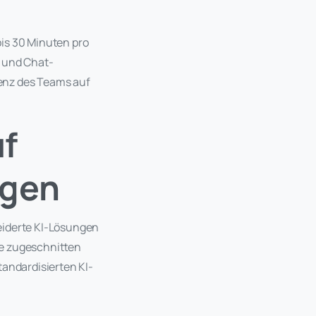
bis 30 Minuten pro
n und Chat-
enz des Teams auf
uf
ngen
iderte KI-Lösungen
se zugeschnitten
tandardisierten KI-