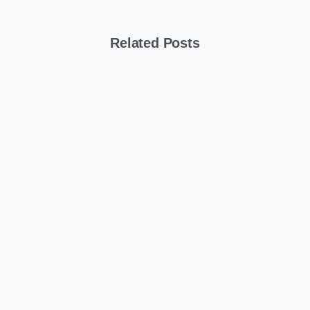
Related Posts
Allgemein
Secure Boot Zertifikatstausch 2026
20. März 2026