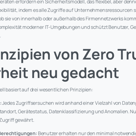
räten erfordern ein Sicherheitsmodell, das flexibel, aber denno
lexibilität, indem es alle Zugriffe auf Unternehmensressourcen st
b sie von innerhalb oder außerhalb des Firmennetzwerks komm
Komplexität moderner IT-Umgebungen und schützt Benutzer, Ge
.
inzipien von Zero Tr
rheit neu gedacht
l basiert auf drei wesentlichen Prinzipien:
:
Jedes Zugriffsersuchen wird anhand einer Vielzahl von Date
Standort, Gerätestatus, Datenklassifizierung und Anomalien. Nu
r Zugriff gewährt.
Berechtigungen:
Benutzer erhalten nur den minimal notwendig