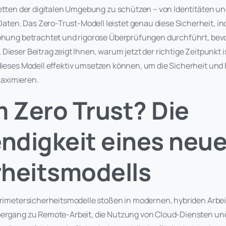
acetten der digitalen Umgebung zu schützen – von Identitäten un
en. Das Zero-Trust-Modell leistet genau diese Sicherheit, in
rohung betrachtet und rigorose Überprüfungen durchführt, be
Dieser Beitrag zeigt Ihnen, warum jetzt der richtige Zeitpunkt is
dieses Modell effektiv umsetzen können, um die Sicherheit und 
aximieren.
 Zero Trust? Die
ndigkeit eines neu
rheitsmodells
Perimetersicherheitsmodelle stoßen in modernen, hybriden Ar
bergang zu Remote-Arbeit, die Nutzung von Cloud-Diensten und