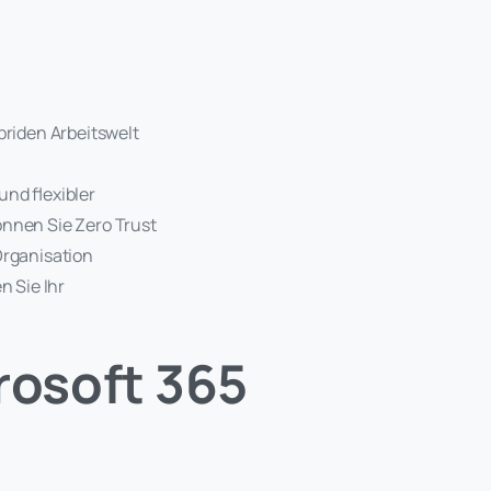
briden Arbeitswelt
und flexibler
önnen Sie Zero Trust
Organisation
n Sie Ihr
rosoft 365