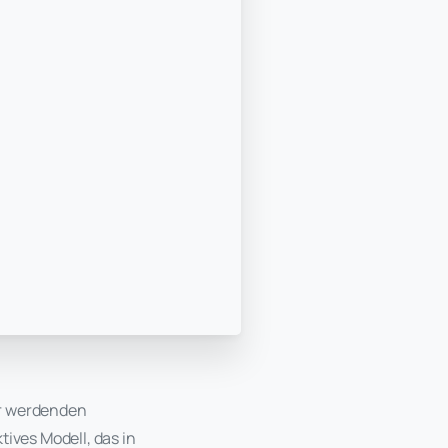
er werdenden
ives Modell, das in