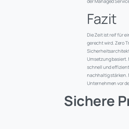
der Managed Service 
Fazit
Die Zeit ist reif fü
gerecht wird. Zero 
Sicherheitsarchitekt
Umsetzung basiert. M
schnell und effizien
nachhaltig stärken. 
Unternehmen vor de
Sichere P