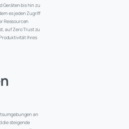
d Geräten bis hin zu
dem es jeden Zugriff
vor Ressourcen
t, auf Zero Trust zu
Produktivität Ihres
en
beitsumgebungen an
 die steigende