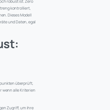
ch robust ist. Zero
reng kontrolliert,
en. Dieses Modell
räte und Daten, egal
ust:
npunkten überprüft,
r wenn alle Kriterien
en Zugriff, um ihre