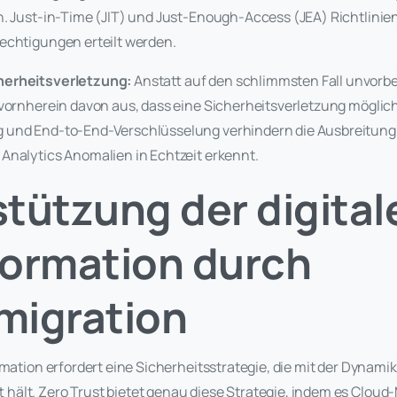
n. Just-in-Time (JIT) und Just-Enough-Access (JEA) Richtlinien
echtigungen erteilt werden.
herheitsverletzung:
Anstatt auf den schlimmsten Fall unvorber
vornherein davon aus, dass eine Sicherheitsverletzung möglich 
 und End-to-End-Verschlüsselung verhindern die Ausbreitun
Analytics Anomalien in Echtzeit erkennt.
tützung der digital
formation durch
migration
rmation erfordert eine Sicherheitsstrategie, die mit der Dynami
hält. Zero Trust bietet genau diese Strategie, indem es Cloud