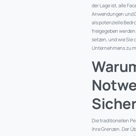
der Lage ist, alle F
Anwendungen und Dat
als potenzielle Bed
freigegeben werden. 
setzen, und wie Sie 
Unternehmens zu m
Warum
Notwe
Siche
Die traditionellen 
ihre Grenzen. Der Ü