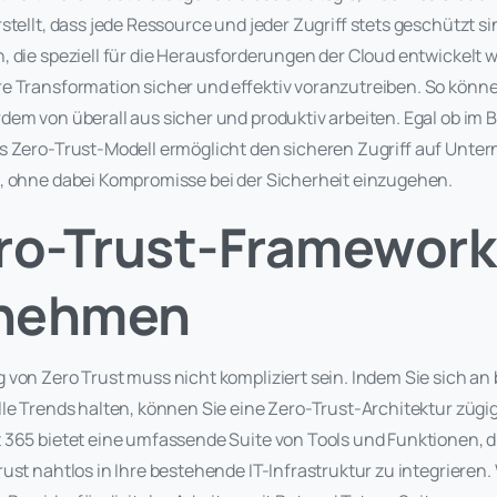
stellt, dass jede Ressource und jeder Zugriff stets geschützt sin
, die speziell für die Herausforderungen der Cloud entwickelt
e Transformation sicher und effektiv voranzutreiben. So könne
em von überall aus sicher und produktiv arbeiten. Egal ob im 
s Zero-Trust-Modell ermöglicht den sicheren Zugriff auf Un
, ohne dabei Kompromisse bei der Sicherheit einzugehen.
ro-Trust-Framework 
nehmen
 von Zero Trust muss nicht kompliziert sein. Indem Sie sich an
le Trends halten, können Sie eine Zero-Trust-Architektur zügig
 365 bietet eine umfassende Suite von Tools und Funktionen, d
ust nahtlos in Ihre bestehende IT-Infrastruktur zu integrieren.