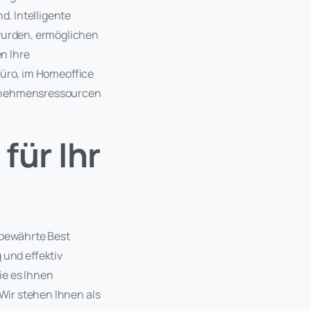
d. Intelligente
 wurden, ermöglichen
n Ihre
Büro, im Homeoffice
ternehmensressourcen
für Ihr
 bewährte Best
 und effektiv
ie es Ihnen
 Wir stehen Ihnen als