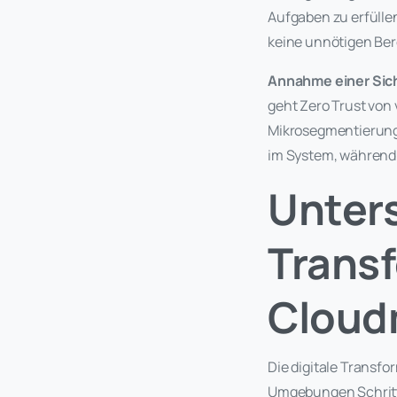
Aufgaben zu erfülle
keine unnötigen Ber
Annahme einer Sic
geht Zero Trust von 
Mikrosegmentierung
im System, während 
Unters
Trans
Cloud
Die digitale Transfo
Umgebungen Schritt 