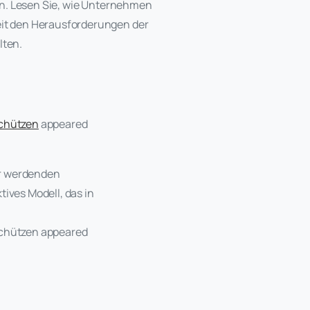
en. Lesen Sie, wie Unternehmen
it den Herausforderungen der
lten.
schützen
appeared
er werdenden
ives Modell, das in
 schützen appeared