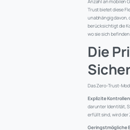
Anzahl an mobilen Ge
Trust bietet diese F
unabhängig davon, o
berücksichtigt die 
wo sie sich befinden
Die Pr
Siche
Das Zero-Trust-Model
Explizite Kontrollen
darunter Identität, 
erfüllt sind, wird de
Geringstmögliche 