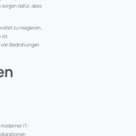
 sorgen dafür, dass
eitet zu reagieren,
ist.
g von Bedrohungen
en
k moderner IT-
-Migrationen