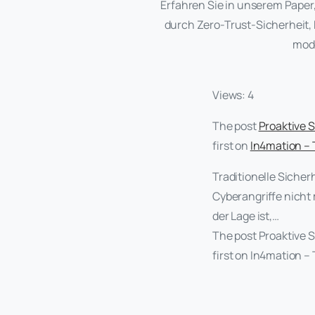
Erfahren Sie in unserem Paper
durch Zero-Trust-Sicherheit
mode
Views: 4
The post
Proaktive 
first on
In4mation –
Traditionelle Siche
Cyberangriffe nicht
der Lage ist,…
The post Proaktive 
first on In4mation –