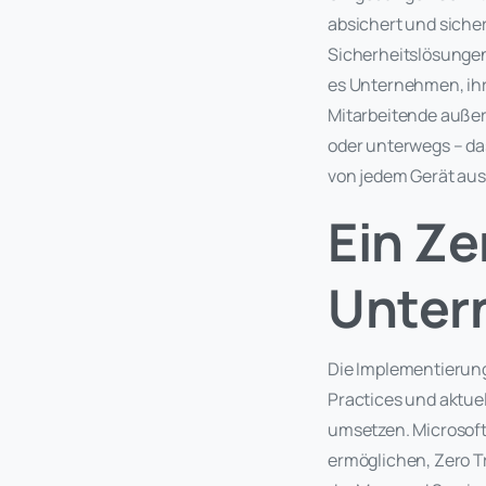
absichert und sicher
Sicherheitslösungen
es Unternehmen, ihr
Mitarbeitende außerd
oder unterwegs – da
von jedem Gerät aus
Ein Ze
Unter
Die Implementierung
Practices und aktuel
umsetzen. Microsoft
ermöglichen, Zero Tr