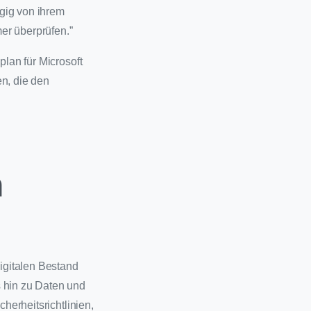
gig von ihrem
er überprüfen.”
plan für Microsoft
en, die den
n
digitalen Bestand
s hin zu Daten und
herheitsrichtlinien,