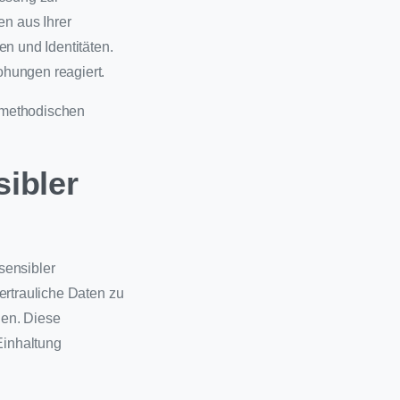
n aus Ihrer
n und Identitäten.
ohungen reagiert.
n methodischen
sibler
 sensibler
ertrauliche Daten zu
den. Diese
Einhaltung