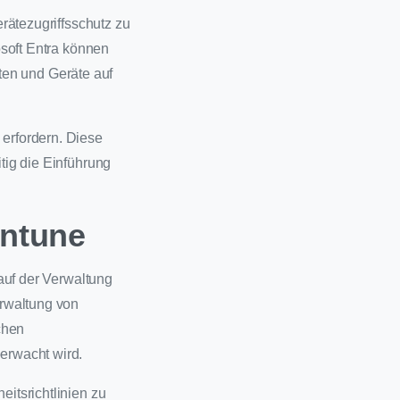
erätezugriffsschutz zu
rosoft Entra können
täten und Geräte auf
 erfordern. Diese
itig die Einführung
Intune
 auf der Verwaltung
erwaltung von
chen
berwacht wird.
eitsrichtlinien zu