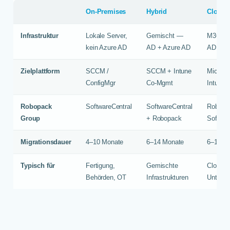
On-Premises
Hybrid
Cloud-f
Infrastruktur
Lokale Server,
Gemischt —
M365 / 
kein Azure AD
AD + Azure AD
AD ausg
Zielplattform
SCCM /
SCCM + Intune
Microso
ConfigMgr
Co-Mgmt
Intune
Robopack
SoftwareCentral
SoftwareCentral
Robopa
Group
+ Robopack
Softwar
Migrationsdauer
4–10 Monate
6–14 Monate
6–18 M
Typisch für
Fertigung,
Gemischte
Cloud-af
Behörden, OT
Infrastrukturen
Untern