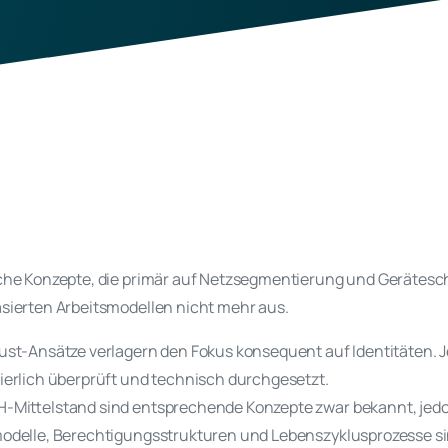
che Konzepte, die primär auf Netzsegmentierung und Gerätesch
sierten Arbeitsmodellen nicht mehr aus.
ust-Ansätze verlagern den Fokus konsequent auf Identitäten. J
ierlich überprüft und technisch durchgesetzt.
-Mittelstand sind entsprechende Konzepte zwar bekannt, jedo
odelle, Berechtigungsstrukturen und Lebenszyklusprozesse si