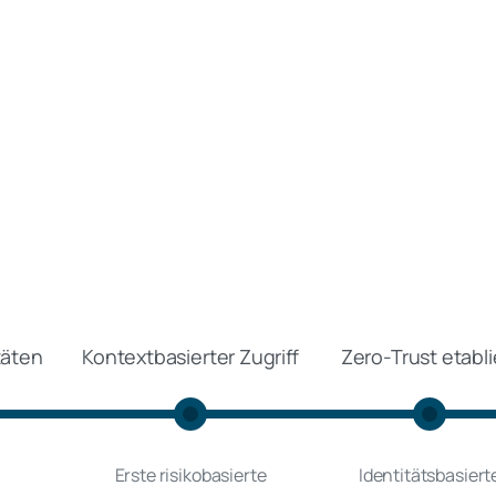
täten
Kontextbasierter Zugriff
Zero-Trust etabli
Erste risikobasierte
Identitätsbasiert