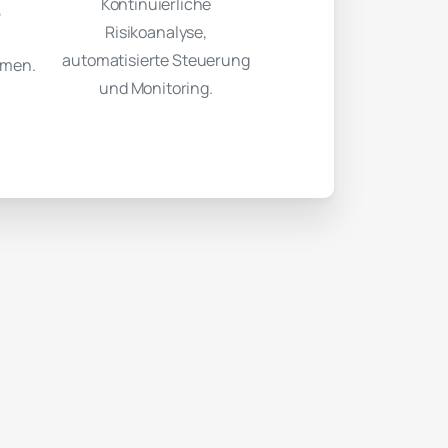
Kontinuierliche
,
Risikoanalyse,
automatisierte Steuerung
smen.
und Monitoring.